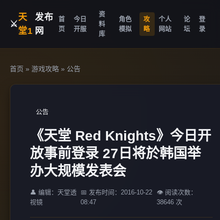
资
天
发布
首
今日
角色
攻
个人
论
登
⚔️
料
页
开服
模拟
略
网站
坛
录
堂1
网
库
首页
»
游戏攻略
»
公告
公告
《天堂 Red Knights》今日开
放事前登录 27日将於韩国举
办大规模发表会
👤 编辑：天堂透
📅 发布时间：2016-10-22
👁️ 阅读次数：
视镜
08:47
38646 次