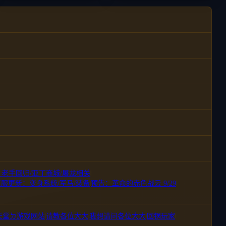
新：老手回归/亚丁商城/屠龙相关
|
1 正服更新：变身系统/军马/装备
|
预告：革命的赤色战云 9/29
|
天堂ㄉ游戏网站
|
请教各位大大
|
我想请问各位大大
|
回锅玩家
|