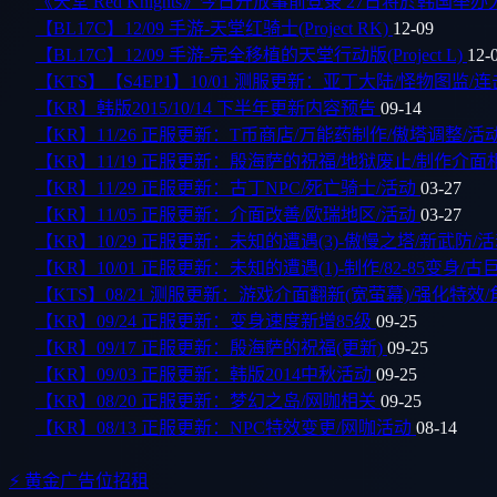
《天堂 Red Knights》今日开放事前登录 27日将於韩国
【BL17C】12/09 手游-天堂红骑士(Project RK)
12-09
【BL17C】12/09 手游-完全移植的天堂行动版(Project L)
12-
【KTS】【S4EP1】10/01 测服更新：亚丁大陆/怪物图监/
【KR】韩版2015/10/14 下半年更新内容预告
09-14
【KR】11/26 正服更新：T币商店/万能药制作/傲塔调整/活
【KR】11/19 正服更新：殷海萨的祝福/地狱废止/制作介
【KR】11/29 正服更新：古丁NPC/死亡骑士/活动
03-27
【KR】11/05 正服更新：介面改善/欧瑞地区/活动
03-27
【KR】10/29 正服更新：未知的遭遇(3)-傲慢之塔/新武防/
【KR】10/01 正服更新：未知的遭遇(1)-制作/82-85变身/
【KTS】08/21 测服更新：游戏介面翻新(宽萤幕)/强化特效
【KR】09/24 正服更新：变身速度新增85级
09-25
【KR】09/17 正服更新：殷海萨的祝福(更新)
09-25
【KR】09/03 正服更新：韩版2014中秋活动
09-25
【KR】08/20 正服更新：梦幻之岛/网咖相关
09-25
【KR】08/13 正服更新：NPC特效变更/网咖活动
08-14
⚡ 黄金广告位招租