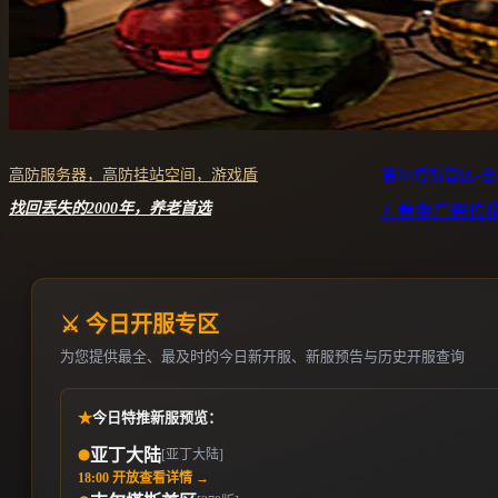
高防服务器，高防挂站空间，游戏盾
吉尔塔斯首区-
找回丢失的2000年，养老首选
⚡ 黄金广告位
⚔️ 今日开服专区
为您提供最全、最及时的今日新开服、新服预告与历史开服查询
★
今日特推新服预览：
亚丁大陆
[亚丁大陆]
⬤
18:00 开放
查看详情 →