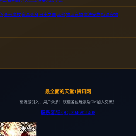
创盟
最新版的天堂王族要怎麽创盟
色
|
变形魔杖
|
道具变身
|
日出之国
|
其他
|
物理宠物
|
魔法宠物
|
特殊宠物
最全面的天堂1资讯网
高流量引入，用户众多！欢迎各位玩家及GM加入交流！
联系客服 QQ: 3946851408