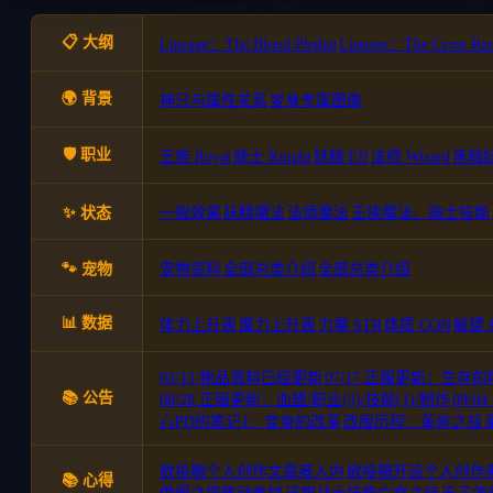
📋 大纲
Lineage：The Blood Pledge
|
Lineage：The Cross Ran
🌍 背景
神只与属性关系
|
变身专属图像
🛡️ 职业
王族 Royal
|
骑士 Knight
|
妖精 Elf
|
法师 Wizard
|
黑暗妖精
✨ 状态
一般效果
|
妖精魔法
|
法师魔法
|
王族魔法、骑士技能
|
🐾 宠物
宠物资料
|
全部总类介绍
|
全部总类介绍
📊 数据
体力上升表
|
魔力上升表
|
力量 STR
|
体质 CON
|
敏捷 
03/13 物品资料已经更新
|
07/17 正服更新：生存的
📚 公告
08/28 正服更新：血盟/职业(3)/技能(1)/制作
|
09/
心PD的笔记1：变身的改革
|
改版历程：革命之战
|
欲投稿个人创作文章者入内
|
欲投稿开设个人创作
📚 心得
|
|