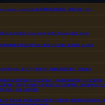
cor
|
Lineage：Eternal Life
|
各地更新进度对照表，更新日期：02/21
 Darkelf
|
龙骑士 Dragon Knight
|
幻术士 Illusionist
|
战士 Warrior
黑暗妖精魔法
|
魔法料理
|
龙骑士魔法
|
幻术士魔法
|
屠龙副本
|
战斗特化
DEX
|
魅力 CHA
|
智力 INT
|
精神 WIS
|
武器防具属性强化、饰品强化
呐喊/PK值/旅馆/其他
|
07/03 正服活动：卡伯都的神秘宝箱
|
07/24 正服更
04 正服更新：耳环扩充/技能(2)/伦得双刀
|
09/05 测服更新：游戏字体
|
09/1
革命之战I：红骑士团的进击
者入内
|
有关分解
|
法书要去哪打舍牟怪才打得到呀?
|
想回锅却不知道如何上
|