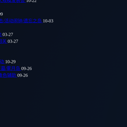
举办大规模发表会
10-22
09
连击/活动闹钟/遗忘之岛
10-03
动
03-27
面相关
03-27
活动
10-29
古巨墓/雾月岛
09-26
/角色辅助
09-26