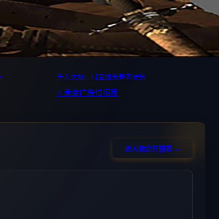
玩
千人大服，打宝赚米养老娱乐
⚡ 黄金广告位招租
进入独立开服表 →