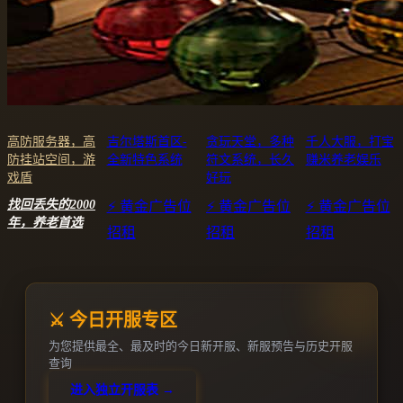
高防服务器，高
吉尔塔斯首区-
贪玩天堂，多种
千人大服，打宝
防挂站空间，游
全新特色系统
符文系统，长久
赚米养老娱乐
戏盾
好玩
找回丢失的2000
⚡ 黄金广告位
⚡ 黄金广告位
⚡ 黄金广告位
年，养老首选
招租
招租
招租
⚔️ 今日开服专区
为您提供最全、最及时的今日新开服、新服预告与历史开服
查询
进入独立开服表 →