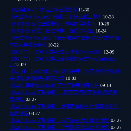
【站务】03/13 物品资料已经更新
11-30
《天堂 Red Knights》预计12月8日正式上市！
10-28
【S4EP2】火龙巴拉卡斯，游戏内实际影片
10-26
【S4EP2】贰章：巴拉卡斯，宣传CG动画
10-24
《天堂 Red Knights》今日开放事前登录 27日将於韩国
举办大规模发表会
10-22
【BL17C】12/09 手游-天堂红骑士(Project RK)
12-09
【BL17C】12/09 手游-完全移植的天堂行动版(Project
L)
12-09
【KTS】【S4EP1】10/01 测服更新：亚丁大陆/怪物图
监/连击/活动闹钟/遗忘之岛
10-03
【KR】韩版2015/10/14 下半年更新内容预告
09-14
【KR】11/26 正服更新：T币商店/万能药制作/傲塔调
整/活动
03-27
【KR】11/19 正服更新：殷海萨的祝福/地狱废止/制作
介面相关
03-27
【KR】11/29 正服更新：古丁NPC/死亡骑士/活动
03-27
【KR】11/05 正服更新：介面改善/欧瑞地区/活动
03-27