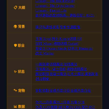
Lineage：The Blood Pledge
|
Lineage：The Cross Rancor
|
📋 大纲
Lineage：Eternal Life
|
各地更新进度对照表，更新日期：02/21
🌍 背景
神只与属性关系
|
变身专属图像
王族 Royal
|
骑士 Knight
|
妖精 Elf
|
法师 Wizard
|
黑暗妖精 Darkelf
|
🛡️ 职业
龙骑士 Dragon Knight
|
幻术士 Illusionist
|
战士 Warrior
一般效果
|
妖精魔法
|
法师魔法
|
王族魔法、骑士技能
|
黑暗妖精魔法
|
✨ 状态
魔法料理
|
龙骑士魔法
|
幻术士魔法
|
屠龙副本
|
战斗特化
🐾 宠物
宠物资料
|
全部总类介绍
|
全部总类介绍
体力上升表
|
魔力上升表
|
力量 STR
|
📊 数据
体质 CON
|
敏捷 DEX
|
魅力 CHA
|
智力 INT
|