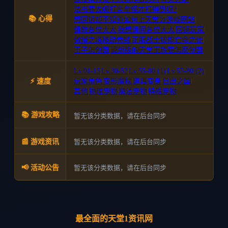
法书要去哪打舍牟怪才打得到呀?
|
📚 心得
想回锅却不知道如何上天堂ㄉ游戏网站
|
请教各位大大
|
我想请问各位大大
|
回锅玩家
|
傲慢之塔移动卷轴
|
正服战士技能亡命之徒
|
王子怎创盟
|
最新版的天堂王族要怎麽创盟
Lv.01-15
Lv.30-52
Lv.55-80 (1)
Lv.55-80 (2)
|
|
|
|
⚡ 速度
玩家角色
|
变形魔杖
|
道具变身
|
日出之国
|
其他
|
物理宠物
|
魔法宠物
|
特殊宠物
📚 游戏攻略
暂无该分类数据，请在后台同步
暂无该分类数据，请在后台同步
📰 游戏资讯
暂无该分类数据，请在后台同步
📢 活动公告
最全面的天堂1资讯网