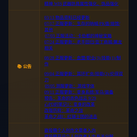
精神 WIS
|
武器防具属性强化、饰品强化
03/13 物品资料已经更新
|
07/17 正服更新：生存的呐喊/PK值/旅馆/
其他
|
07/03 正服活动：卡伯都的神秘宝箱
|
07/24 正服更新：老手回归/亚丁商城/屠龙
相关
|
08/28 正服更新：血盟/职业(3)/技能(1)/制
作
📚 公告
|
09/04 正服更新：耳环扩充/技能(2)/伦得双
刀
|
09/05 测服更新：游戏字体
|
09/11 正服更新：变身系统/军马/装备
|
预告：革命的赤色战云 9/29
|
心PD的笔记1：变身的改革
|
改版历程：革命之战
|
革命之战I：红骑士团的进击
欲投稿个人创作文章者入内
|
欲投稿开设个人创作者入内
|
有关分解
|