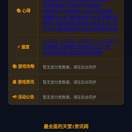
法书要去哪打舍牟怪才打得到呀?
|
📚 心得
想回锅却不知道如何上天堂ㄉ游戏网站
|
请教各位大大
|
我想请问各位大大
|
回锅玩家
|
傲慢之塔移动卷轴
|
正服战士技能亡命之徒
|
王子怎创盟
|
最新版的天堂王族要怎麽创盟
Lv.01-15
Lv.30-52
Lv.55-80 (1)
Lv.55-80 (2)
|
|
|
|
⚡ 速度
玩家角色
|
变形魔杖
|
道具变身
|
日出之国
|
其他
|
物理宠物
|
魔法宠物
|
特殊宠物
📚 游戏攻略
暂无该分类数据，请在后台同步
暂无该分类数据，请在后台同步
📰 游戏资讯
暂无该分类数据，请在后台同步
📢 活动公告
最全面的天堂1资讯网