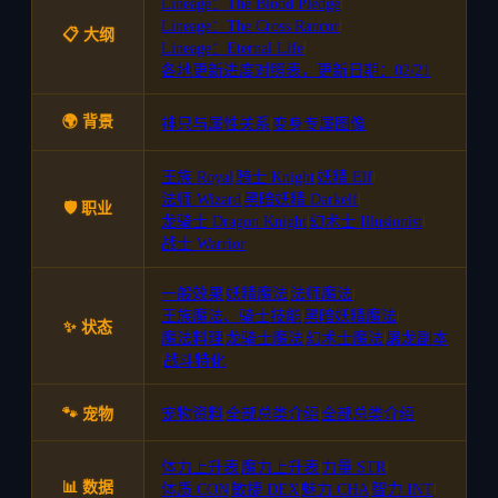
Lineage：The Blood Pledge
|
Lineage：The Cross Rancor
|
📋 大纲
Lineage：Eternal Life
|
各地更新进度对照表，更新日期：02/21
🌍 背景
神只与属性关系
|
变身专属图像
王族 Royal
|
骑士 Knight
|
妖精 Elf
|
法师 Wizard
|
黑暗妖精 Darkelf
|
🛡️ 职业
龙骑士 Dragon Knight
|
幻术士 Illusionist
|
战士 Warrior
一般效果
|
妖精魔法
|
法师魔法
|
王族魔法、骑士技能
|
黑暗妖精魔法
|
✨ 状态
魔法料理
|
龙骑士魔法
|
幻术士魔法
|
屠龙副本
|
战斗特化
🐾 宠物
宠物资料
|
全部总类介绍
|
全部总类介绍
体力上升表
|
魔力上升表
|
力量 STR
|
📊 数据
体质 CON
|
敏捷 DEX
|
魅力 CHA
|
智力 INT
|