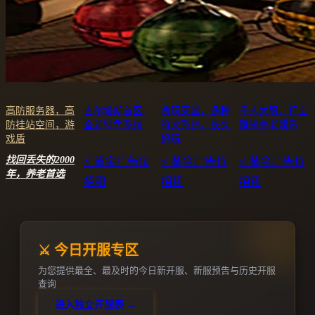
高防服务器，高
吉尔塔斯首区-
贪玩天堂，多种
千人大服，打宝
防挂站空间，游
全新特色系统
符文系统，长久
赚米养老娱乐
戏盾
好玩
找回丢失的2000
⚡ 黄金广告位
⚡ 黄金广告位
⚡ 黄金广告位
年，养老首选
招租
招租
招租
⚔️ 今日开服专区
为您提供最全、最及时的今日新开服、新服预告与历史开服
查询
进入独立开服表 →