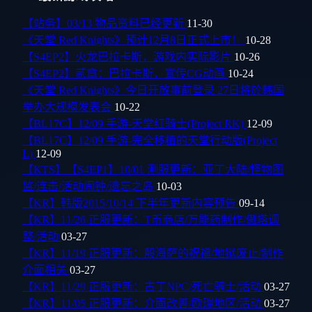
【站务】03/13 物品资料已经更新
11-30
《天堂 Red Knights》预计12月8日正式上市！
10-28
【S4EP2】火龙巴拉卡斯，游戏内实际影片
10-26
【S4EP2】贰章：巴拉卡斯，宣传CG动画
10-24
《天堂 Red Knights》今日开放事前登录 27日将於韩国
举办大规模发表会
10-22
【BL17C】12/09 手游-天堂红骑士(Project RK)
12-09
【BL17C】12/09 手游-完全移植的天堂行动版(Project
L)
12-09
【KTS】【S4EP1】10/01 测服更新：亚丁大陆/怪物图
监/连击/活动闹钟/遗忘之岛
10-03
【KR】韩版2015/10/14 下半年更新内容预告
09-14
【KR】11/26 正服更新：T币商店/万能药制作/傲塔调
整/活动
03-27
【KR】11/19 正服更新：殷海萨的祝福/地狱废止/制作
介面相关
03-27
【KR】11/29 正服更新：古丁NPC/死亡骑士/活动
03-27
【KR】11/05 正服更新：介面改善/欧瑞地区/活动
03-27