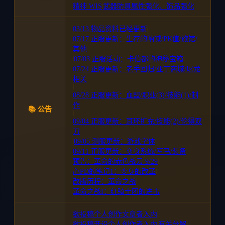
精神 WIS
|
武器防具属性强化、饰品强化
03/13 物品资料已经更新
|
07/17 正服更新：生存的呐喊/PK值/旅馆/
其他
|
07/03 正服活动：卡伯都的神秘宝箱
|
07/24 正服更新：老手回归/亚丁商城/屠龙
相关
|
08/28 正服更新：血盟/职业(3)/技能(1)/制
作
📚 公告
|
09/04 正服更新：耳环扩充/技能(2)/伦得双
刀
|
09/05 测服更新：游戏字体
|
09/11 正服更新：变身系统/军马/装备
|
预告：革命的赤色战云 9/29
|
心PD的笔记1：变身的改革
|
改版历程：革命之战
|
革命之战I：红骑士团的进击
欲投稿个人创作文章者入内
|
欲投稿开设个人创作者入内
|
有关分解
|