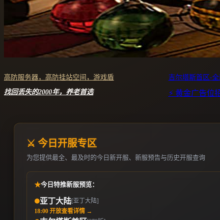
高防服务器，高防挂站空间，游戏盾
吉尔塔斯首区-
找回丢失的2000年，养老首选
⚡ 黄金广告位
⚔️ 今日开服专区
为您提供最全、最及时的今日新开服、新服预告与历史开服查询
★
今日特推新服预览：
亚丁大陆
[亚丁大陆]
⬤
18:00 开放
查看详情 →