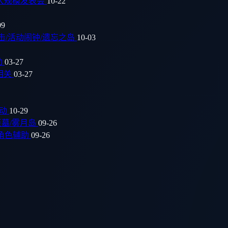
举办大规模发表会
10-22
09
连击/活动闹钟/遗忘之岛
10-03
动
03-27
面相关
03-27
活动
10-29
古巨墓/雾月岛
09-26
/角色辅助
09-26