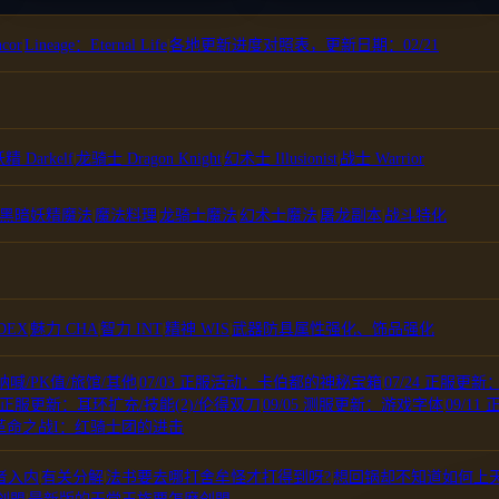
cor
|
Lineage：Eternal Life
|
各地更新进度对照表，更新日期：02/21
 Darkelf
|
龙骑士 Dragon Knight
|
幻术士 Illusionist
|
战士 Warrior
黑暗妖精魔法
|
魔法料理
|
龙骑士魔法
|
幻术士魔法
|
屠龙副本
|
战斗特化
DEX
|
魅力 CHA
|
智力 INT
|
精神 WIS
|
武器防具属性强化、饰品强化
呐喊/PK值/旅馆/其他
|
07/03 正服活动：卡伯都的神秘宝箱
|
07/24 正服更
04 正服更新：耳环扩充/技能(2)/伦得双刀
|
09/05 测服更新：游戏字体
|
09/1
革命之战I：红骑士团的进击
者入内
|
有关分解
|
法书要去哪打舍牟怪才打得到呀?
|
想回锅却不知道如何上
|