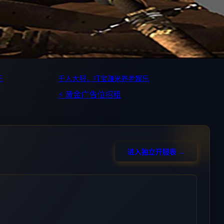
玩
千人大服，打宝赚米养老娱乐
⚡ 黄金广告位招租
进入独立开服表 →