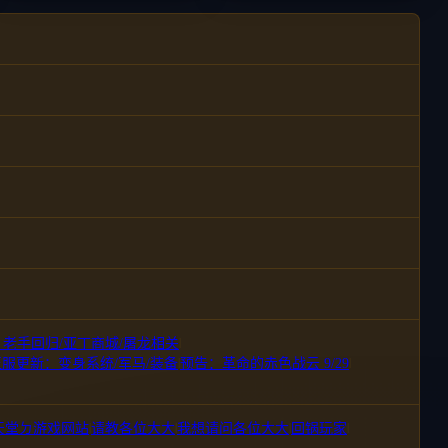
新：老手回归/亚丁商城/屠龙相关
|
1 正服更新：变身系统/军马/装备
|
预告：革命的赤色战云 9/29
|
天堂ㄉ游戏网站
|
请教各位大大
|
我想请问各位大大
|
回锅玩家
|