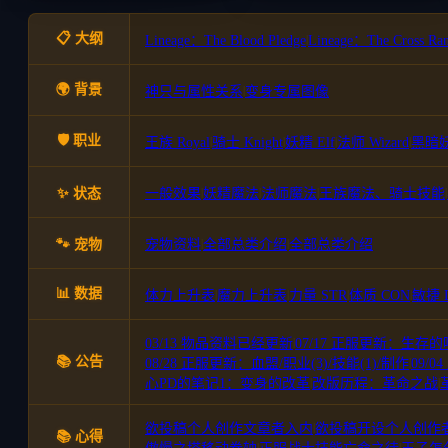
📋 大纲
Lineage：The Blood Pledge
|
Lineage：The Cross Ran
🌍 背景
神只与属性关系
|
变身专属图像
🛡️ 职业
王族 Royal
|
骑士 Knight
|
妖精 Elf
|
法师 Wizard
|
黑暗妖精
✨ 状态
一般效果
|
妖精魔法
|
法师魔法
|
王族魔法、骑士技能
|
🐾 宠物
宠物资料
|
全部总类介绍
|
全部总类介绍
📊 数据
体力上升表
|
魔力上升表
|
力量 STR
|
体质 CON
|
敏捷 
03/13 物品资料已经更新
|
07/17 正服更新：生存的
📚 公告
08/28 正服更新：血盟/职业(3)/技能(1)/制作
|
09/
心PD的笔记1：变身的改革
|
改版历程：革命之战
|
欲投稿个人创作文章者入内
|
欲投稿开设个人创作
📚 心得
|
|