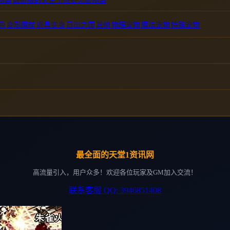
创盟
最新版的天堂王族要怎麽创盟
色
|
变形魔杖
|
道具变身
|
日出之国
|
其他
|
物理宠物
|
魔法宠物
|
特殊宠物
最全面的天堂1资讯网
高流量引入，用户众多！欢迎各位玩家及GM加入交流！
联系客服 QQ: 3946851408