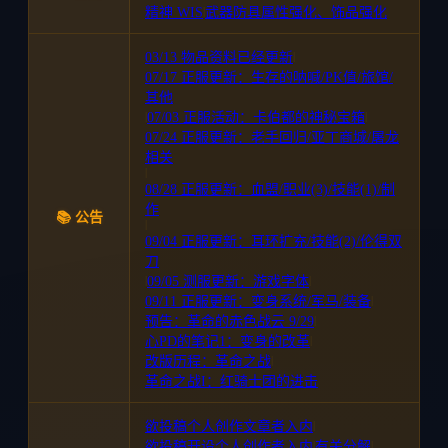
精神 WIS
|
武器防具属性强化、饰品强化
03/13 物品资料已经更新
|
07/17 正服更新：生存的呐喊/PK值/旅馆/
其他
|
07/03 正服活动：卡伯都的神秘宝箱
|
07/24 正服更新：老手回归/亚丁商城/屠龙
相关
|
08/28 正服更新：血盟/职业(3)/技能(1)/制
作
📚 公告
|
09/04 正服更新：耳环扩充/技能(2)/伦得双
刀
|
09/05 测服更新：游戏字体
|
09/11 正服更新：变身系统/军马/装备
|
预告：革命的赤色战云 9/29
|
心PD的笔记1：变身的改革
|
改版历程：革命之战
|
革命之战I：红骑士团的进击
欲投稿个人创作文章者入内
|
欲投稿开设个人创作者入内
|
有关分解
|