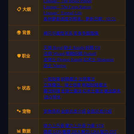
Lineage：The Blood Pledge
|
Lineage：The Cross Rancor
|
📋 大纲
Lineage：Eternal Life
|
各地更新进度对照表，更新日期：02/21
🌍 背景
神只与属性关系
|
变身专属图像
王族 Royal
|
骑士 Knight
|
妖精 Elf
|
法师 Wizard
|
黑暗妖精 Darkelf
|
🛡️ 职业
龙骑士 Dragon Knight
|
幻术士 Illusionist
|
战士 Warrior
一般效果
|
妖精魔法
|
法师魔法
|
王族魔法、骑士技能
|
黑暗妖精魔法
|
✨ 状态
魔法料理
|
龙骑士魔法
|
幻术士魔法
|
屠龙副本
|
战斗特化
🐾 宠物
宠物资料
|
全部总类介绍
|
全部总类介绍
体力上升表
|
魔力上升表
|
力量 STR
|
📊 数据
体质 CON
|
敏捷 DEX
|
魅力 CHA
|
智力 INT
|