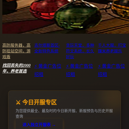
高防服务器，高
吉尔塔斯首区-
贪玩天堂，多种
千人大服，打宝
防挂站空间，游
全新特色系统
符文系统，长久
赚米养老娱乐
戏盾
好玩
找回丢失的2000
⚡ 黄金广告位
⚡ 黄金广告位
⚡ 黄金广告位
年，养老首选
招租
招租
招租
⚔️ 今日开服专区
为您提供最全、最及时的今日新开服、新服预告与历史开服
查询
进入独立开服表 →