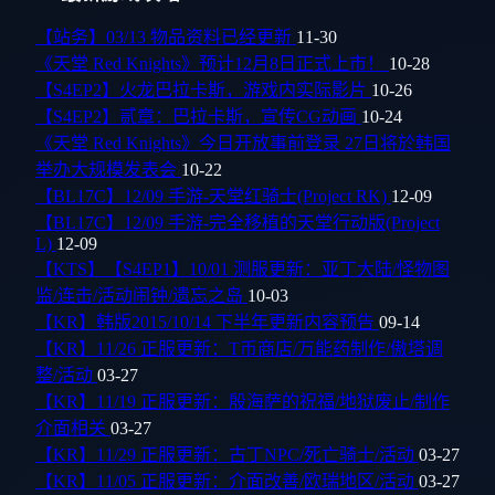
【站务】03/13 物品资料已经更新
11-30
《天堂 Red Knights》预计12月8日正式上市！
10-28
【S4EP2】火龙巴拉卡斯，游戏内实际影片
10-26
【S4EP2】贰章：巴拉卡斯，宣传CG动画
10-24
《天堂 Red Knights》今日开放事前登录 27日将於韩国
举办大规模发表会
10-22
【BL17C】12/09 手游-天堂红骑士(Project RK)
12-09
【BL17C】12/09 手游-完全移植的天堂行动版(Project
L)
12-09
【KTS】【S4EP1】10/01 测服更新：亚丁大陆/怪物图
监/连击/活动闹钟/遗忘之岛
10-03
【KR】韩版2015/10/14 下半年更新内容预告
09-14
【KR】11/26 正服更新：T币商店/万能药制作/傲塔调
整/活动
03-27
【KR】11/19 正服更新：殷海萨的祝福/地狱废止/制作
介面相关
03-27
【KR】11/29 正服更新：古丁NPC/死亡骑士/活动
03-27
【KR】11/05 正服更新：介面改善/欧瑞地区/活动
03-27