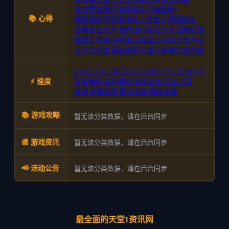
法书要去哪打舍牟怪才打得到呀?
|
📚 心得
想回锅却不知道如何上天堂ㄉ游戏网站
|
请教各位大大
|
我想请问各位大大
|
回锅玩家
|
傲慢之塔移动卷轴
|
正服战士技能亡命之徒
|
王子怎创盟
|
最新版的天堂王族要怎麽创盟
Lv.01-15
Lv.30-52
Lv.55-80 (1)
Lv.55-80 (2)
|
|
|
|
⚡ 速度
玩家角色
|
变形魔杖
|
道具变身
|
日出之国
|
其他
|
物理宠物
|
魔法宠物
|
特殊宠物
📚 游戏攻略
暂无该分类数据，请在后台同步
暂无该分类数据，请在后台同步
📰 游戏资讯
暂无该分类数据，请在后台同步
📢 活动公告
最全面的天堂1资讯网