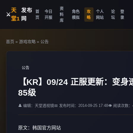
资
天
发布
首
今日
角色
攻
个人
论
登
⚔️
料
页
开服
模拟
略
网站
坛
录
堂1
网
库
首页
»
游戏攻略
»
公告
公告
【KR】09/24 正服更新：变
85级
👤 编辑：天堂透视镜
📅 发布时间：2014-09-25 17:48
👁️ 阅读次数：4
原文：韩国官方网站