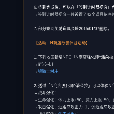
6. 签到完成後，可以在「签到计时器视窗
→签到计时器视窗一共设置了42个道具依序
7. 部分签到奖励道具会於2015/01/07删除。
【活动：N商店改装体验活动】
1. 下列地区新增NPC「N商店强化师^潘朵拉
→奇岩村庄
→
银骑士村庄
2. 透过「N商店强化师^潘朵拉」可以体验
→战斗强化：
→生命强化：体力上限+50、魔力上限+50、
→攻击强化：近距离攻击力+1、远近距离攻击