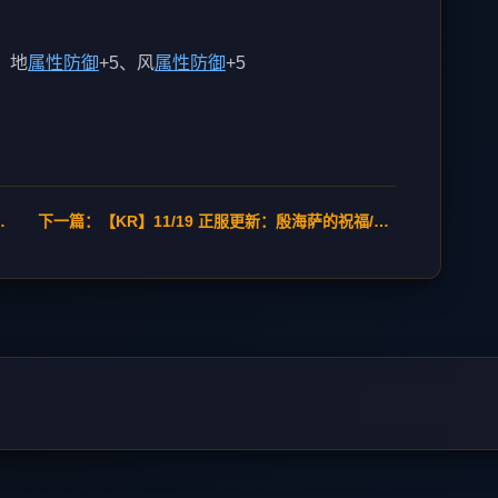
、地
属性防御
+5、风
属性防御
+5
介面改善/欧瑞地区/活动
下一篇：【KR】11/19 正服更新：殷海萨的祝福/地狱废止/制作介面相关 →