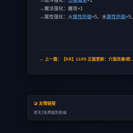
→战斗强化：
伤害减免
+1
→魔法强化：魔攻+1
→属性强化：火
属性防御
+5、水
属性防御
+5
← 上一篇：【KR】11/05 正服更新：
🤝 友情链接
老天1
免费服
凯斯福