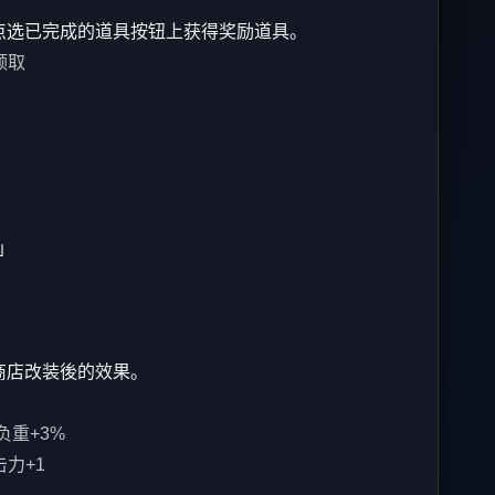
」点选已完成的道具按钮上获得奖励道具。
领取
」
N商店改装後的效果。
负重+3%
力+1