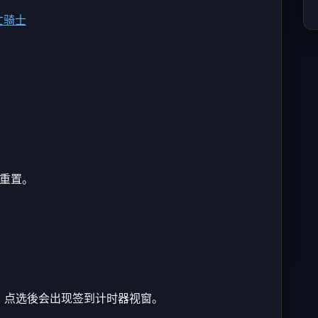
亡骑士
。
点重置。
钮，点选後会出现签到计时器视窗。