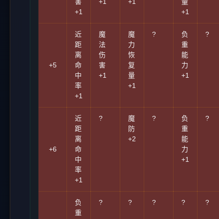
害
+1
+1
量
+1
+1
近
魔
魔
?
负
?
距
法
力
重
离
伤
恢
能
+5
命
害
复
力
中
+1
量
+1
率
+1
+1
近
?
魔
?
负
?
距
防
重
离
+2
能
+6
命
力
中
+1
率
+1
负
?
?
?
?
?
重