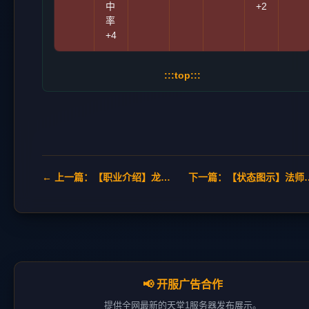
中
+2
率
+4
:::top:::
← 上一篇：【职业介绍】龙骑士 Dragon Knight
下一篇：【状态图
📢 开服广告合作
提供全网最新的天堂1服务器发布展示。