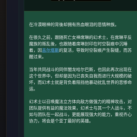
在冷漠眼神的背後却拥有热血眼泪的悲情种族。
在很久之前，跟随死亡女神席琳的幻术士，在席琳平反
魔族的叛乱後，也跟随着席琳封印在时空裂痕中沉睡
着，因
吉尔塔斯
的复活，导致时空裂痕产生裂缝，而苏
醒过来。
当年共同战斗的同伴闇龙哈尔巴斯，也因此再次出现在
这个世界中，但却是因为已丧失自我而进行大规模的破
坏，而幻术士就是背负着阻挡他暴动扰乱世界的悲惨命
运。
幻术士以召唤魔法立方体向敌方做强力的精神攻击，对
团队提供有益的魔法效果，幻术士与其一个人战斗，不
如与团队在一起战斗，更能展现强大的能力，重视齐心
协力，将会是个亚丁最好的英雄。