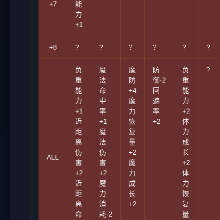
+7
能
力
+1
+8
?
?
?
?
?
?
负
魔
魔
防
负
?
重
法
防
御-2
重
能
命
+4
回
能
力
中
魔
避
力
+1
率
力
率
+2
近
+1
恢
+2
体
距
魔
复
力
离
法
量
成
伤
伤
+2
长
ALL
害
害
魔
+2
+2
+2
力
体
近
魔
成
力
距
力
长
恢
离
消
+2
复
命
耗-2
量