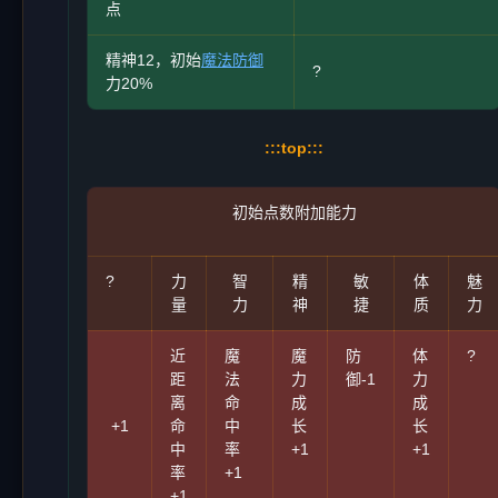
点
精神12，初始
魔法防御
?
力20%
:::top:::
初始点数附加能力
?
力
智
精
敏
体
魅
量
力
神
捷
质
力
近
魔
魔
防
体
?
距
法
力
御-1
力
离
命
成
成
+1
命
中
长
长
中
率
+1
+1
率
+1
+1