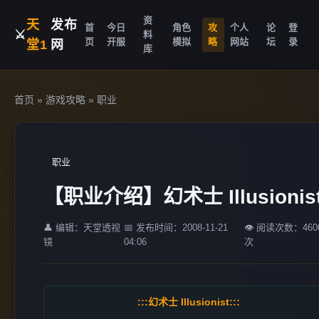
资
天
发布
首
今日
角色
攻
个人
论
登
⚔️
料
页
开服
模拟
略
网站
坛
录
堂1
网
库
首页
»
游戏攻略
»
职业
职业
【职业介绍】幻术士 Illusionis
👤 编辑：天堂透视
📅 发布时间：2008-11-21
👁️ 阅读次数：460
镜
04:06
次
:::幻术士 Illusionist:::