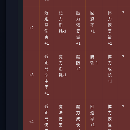
近
魔
魔
回
体
?
距
力
力
避
力
离
消
恢
率
恢
+2
伤
耗-1
复
+1
复
害
量
量
+1
+1
+1
近
魔
魔
防
体
?
距
力
防
御-1
力
离
消
+2
成
+3
命
耗-1
长
中
+1
率
+1
近
魔
魔
回
体
?
距
法
力
避
力
离
伤
成
率
恢
+4
伤
害
长
+1
复