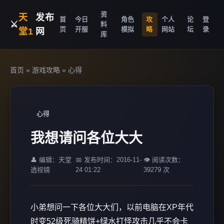
资
天
发布
首
今日
角色
攻
个人
论
登
⚔️
料
页
开服
模拟
略
网站
坛
录
堂1
网
库
首页
»
游戏攻略
»
心得
心得
我想请问各位大大
👤 编辑：天堂
📅 发布时间：2016-11-
👁️ 阅读次数：
透视镜
24 01:22
39279 次
小弟想问一下各位大大们，以前电脑在XP年代
时变52级死骑精饼+绿水打怪攻击几乎不会卡