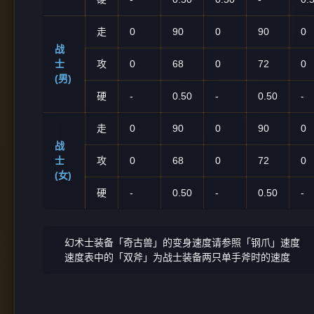
走
0
90
0
90
0
战
士
攻
0
68
0
72
0
(男)
硬
-
0.50
-
0.50
-
走
0
90
0
90
0
战
士
攻
0
68
0
72
0
(女)
硬
-
0.50
-
0.50
-
幻术士装备「奇古兽」的变身速度请参照「钢爪」速度
速度表中的「双斧」为战士装备两只单手斧时的速度