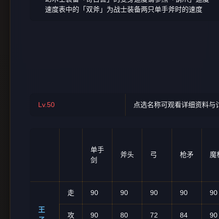
速度表中的「双斧」为战士装备两只单手斧时的速度
Lv.50
点选名称可观看详细资料与
单手
斧头
弓
枪矛
魔
剑
走
90
90
90
90
90
王
攻
90
80
72
84
90