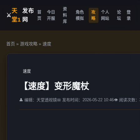
资
天
发布
首
今日
角色
攻
个人
论
登
⚔️
料
页
开服
模拟
略
网站
坛
录
堂1
网
库
首页
»
游戏攻略
»
速度
速度
【速度】变形魔杖
👤 编辑：天堂透视镜
📅 发布时间：2026-05-22 10:46
👁️ 阅读次数：3