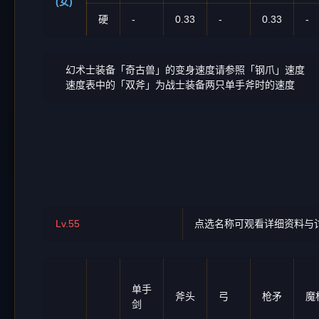
(女)
硬
-
0.33
-
0.33
-
幻术士装备「奇古兽」的变身速度请参照「钢爪」速度
速度表中的「双斧」为战士装备两只单手斧时的速度
Lv.55
点选名称可观看详细资料与
单手
斧头
弓
枪矛
魔
剑