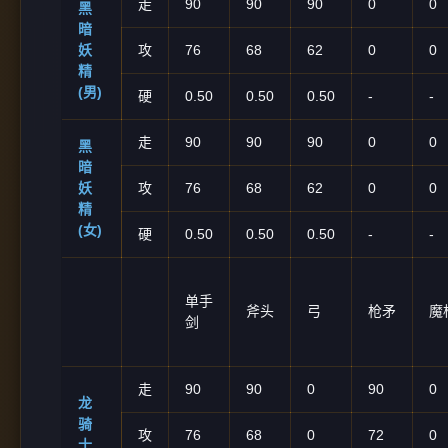
走
90
90
90
0
0
黑
暗
妖
攻
76
68
62
0
0
精
(男)
硬
0.50
0.50
0.50
-
-
走
90
90
90
0
0
黑
暗
妖
攻
76
68
62
0
0
精
(女)
硬
0.50
0.50
0.50
-
-
单手
斧头
弓
枪矛
魔
剑
走
90
90
0
90
0
龙
骑
攻
76
68
0
72
0
士