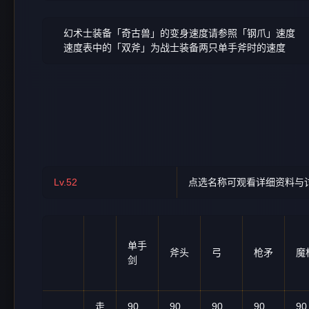
幻术士装备「奇古兽」的变身速度请参照「钢爪」速度
速度表中的「双斧」为战士装备两只单手斧时的速度
Lv.52
点选名称可观看详细资料与
单手
斧头
弓
枪矛
魔
剑
走
90
90
90
90
90