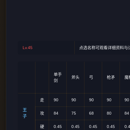
Lv.45
点选名称可观看详细资料与
单手
斧头
弓
枪矛
魔
剑
走
90
90
90
90
90
王
攻
84
75
68
80
84
子
硬
0.45
0.45
0.45
0.45
0.