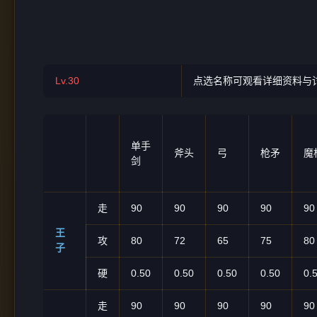
Lv.30
点选名称可观看详细资料与
单手
斧头
弓
枪矛
魔
剑
走
90
90
90
90
90
王
攻
80
72
65
75
80
子
硬
0.50
0.50
0.50
0.50
0.
走
90
90
90
90
90