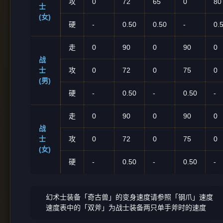
攻
0
72
65
0
80
士
(女)
硬
-
0.50
0.50
-
0.
走
0
90
0
90
0
战
士
攻
0
72
0
75
0
(男)
硬
-
0.50
-
0.50
-
走
0
90
0
90
0
战
士
攻
0
72
0
75
0
(女)
硬
-
0.50
-
0.50
-
幻术士装备「奇古兽」的变身速度请参照「钢爪」速度
速度表中的「双斧」为战士装备两只单手斧时的速度