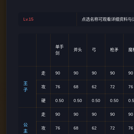
Lv.15
点选名称可观看详细资料与
单手
斧头
弓
枪矛
魔
剑
走
90
90
90
90
90
王
攻
76
68
62
72
76
子
硬
0.50
0.50
0.50
0.50
0.
走
90
90
90
90
90
公
攻
76
68
62
72
76
主