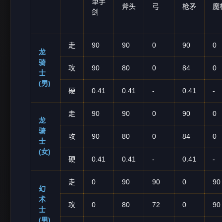
单手
斧头
弓
枪矛
魔
剑
走
90
90
0
90
0
龙
骑
攻
90
80
0
84
0
士
(男)
硬
0.41
0.41
-
0.41
-
走
90
90
0
90
0
龙
骑
攻
90
80
0
84
0
士
(女)
硬
0.41
0.41
-
0.41
-
走
0
90
90
0
90
幻
术
攻
0
80
72
0
90
士
(男)