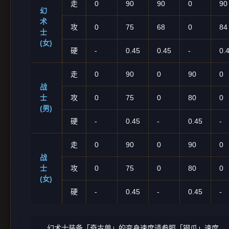
走
0
90
90
0
90
幻
术
攻
0
75
68
0
84
士
(女)
硬
-
0.45
0.45
-
0.
走
0
90
0
90
0
战
士
攻
0
75
0
80
0
(男)
硬
-
0.45
-
0.45
-
走
0
90
0
90
0
战
士
攻
0
75
0
80
0
(女)
硬
-
0.45
-
0.45
-
幻术士装备「奇古兽」的变身速度请参照「钢爪」速度