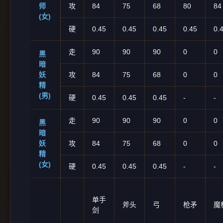
师
攻
84
75
68
80
84
(女)
硬
0.45
0.45
0.45
0.45
0.
走
90
90
90
0
0
黑
暗
妖
攻
84
75
68
0
0
精
(男)
硬
0.45
0.45
0.45
-
-
走
90
90
90
0
0
黑
暗
妖
攻
84
75
68
0
0
精
(女)
硬
0.45
0.45
0.45
-
-
单手
斧头
弓
枪矛
魔
剑