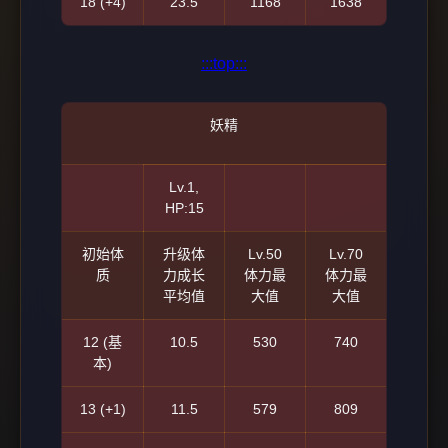
18 (+4)
23.5
1168
1638
:::top:::
妖精
Lv.1,
HP:15
初始体
升级体
Lv.50
Lv.70
质
力成长
体力最
体力最
平均值
大值
大值
12 (基
10.5
530
740
本)
13 (+1)
11.5
579
809