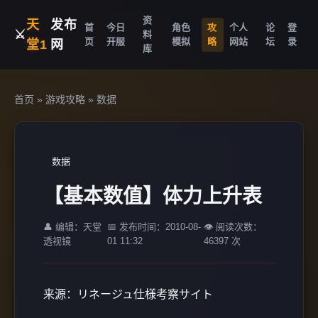
资
天
发布
首
今日
角色
攻
个人
论
登
⚔️
料
页
开服
模拟
略
网站
坛
录
堂1
网
库
首页
»
游戏攻略
»
数据
数据
【基本数值】体力上升表
👤 编辑：天堂
📅 发布时间：2010-08-
👁️ 阅读次数：
透视镜
01 11:32
46397 次
来源：リネージュ仕様考察サイト