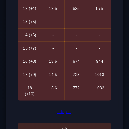
12 (+4)
12.5
625
875
13 (+5)
-
-
-
14 (+6)
-
-
-
15 (+7)
-
-
-
16 (+8)
13.5
674
944
17 (+9)
14.5
723
1013
18
15.6
772
1082
(+10)
:::top:::