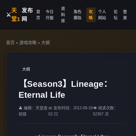
资
天
发布
首
今日
角色
攻
个人
论
登
⚔️
料
页
开服
模拟
略
网站
坛
录
堂1
网
库
首页
»
游戏攻略
»
大纲
大纲
【Season3】Lineage：
Eternal Life
👤 编辑：天堂透
📅 发布时间：2012-09-19
👁️ 阅读次数：
视镜
02:22
52367 次