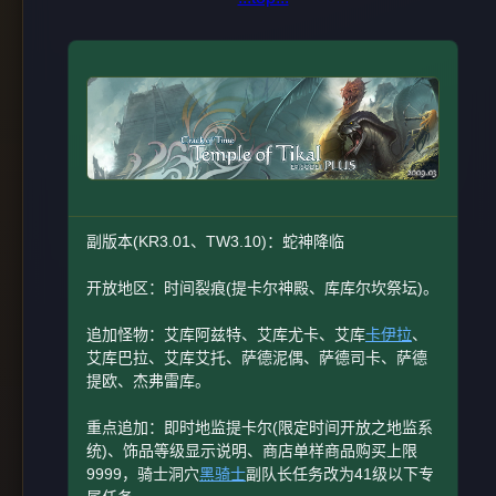
副版本(KR3.01、TW3.10)：蛇神降临
开放地区：时间裂痕(提卡尔神殿、库库尔坎祭坛)。
追加怪物：艾库阿兹特、艾库尤卡、艾库
卡伊拉
、
艾库巴拉、艾库艾托、萨德泥偶、萨德司卡、萨德
提欧、杰弗雷库。
重点追加：即时地监提卡尔(限定时间开放之地监系
统)、饰品等级显示说明、商店单样商品购买上限
9999，骑士洞穴
黑骑士
副队长任务改为41级以下专