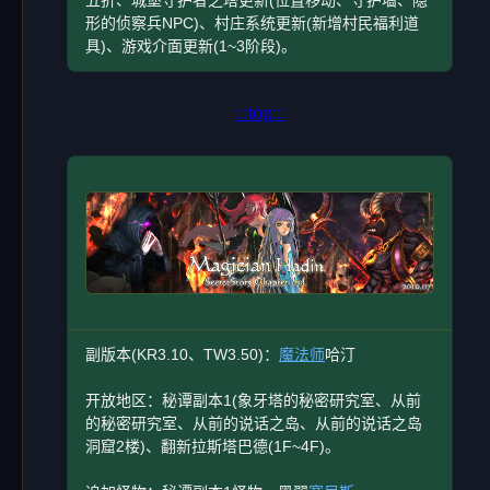
五折、城堡守护者之塔更新(位置移动、守护墙、隐
形的侦察兵NPC)、村庄系统更新(新增村民福利道
具)、游戏介面更新(1~3阶段)。
:::top:::
副版本(KR3.10、TW3.50)：
魔法师
哈汀
开放地区：秘谭副本1(象牙塔的秘密研究室、从前
的秘密研究室、从前的说话之岛、从前的说话之岛
洞窟2楼)、翻新拉斯塔巴德(1F~4F)。