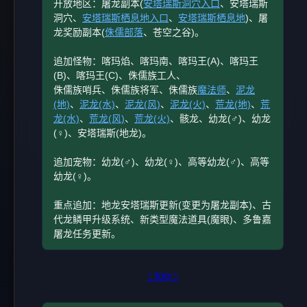
开放地区：屠龙副本(
安塔瑞斯洞穴入口
、安塔瑞斯
洞穴、
安塔瑞斯栖息地入口
、
安塔瑞斯栖息地
)、屠
龙奖励副本(
侏儒部落
、苍空之谷)。
追加怪物：喀玛焰、喀玛南、喀玛王(A)、喀玛王
(B)、喀玛王(C)、侏儒族工人、
侏儒族哨兵、侏儒族将军、侏儒族
魔法师
、
泥龙
(地)
、
泥龙(水)
、
泥龙(风)
、
泥龙(火)
、
荒龙(地)
、
荒
龙(水)
、
荒龙(风)
、
荒龙(火)
、骸龙、幼龙(♂)、幼龙
(♀)、安塔瑞斯(地龙)。
追加宠物：幼龙(♂)、幼龙(♀)、高等幼龙(♂)、高等
幼龙(♀)。
重点追加：地龙安塔瑞斯更新(变更为屠龙副本)、古
代龙鳞甲升级系统、新类型魔法道具(魔眼)、多鲁嘉
屠龙任务更新。
:::top:::