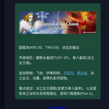
副版本(KR3.30、TW3.53)：冰后的骚动
开放地区：翻新水晶洞穴(1F~2F)、单人副本(冰之
女王城)。
追加怪物：飞龙、伊弗利特、
不死鸟
、
黑长者
、冰
之女王、冰魔、极寒的系列怪物。
重点追加：冰之女王更新(变更为单人副本)、火龙窟
和龙之谷的头目怪物强化、游戏介面更新(Part.1)。
:::此页结束:::