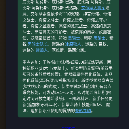
底比斯 尼荷斯、底比斯 巴斯、底比斯 阿努斯、底
比斯 阿努比斯、底比斯 贺洛斯、
艾尔摩大将军
殭
屍、艾尔摩索夏依卡将军的冤魂、神官奇诺、奇诺
之战士、奇诺之斗士、奇诺之贤者、奇诺之守护
者、奇诺之监视者、高洁的意志战士、高洁的意志
斗士、高洁意志的守护者、被遗弃的肉身、妖魔密
使、妖魔密使首领、狩猎
黑骑士
、精锐
黑骑士
、精
锐
黑骑士队长
、迷路的
冰原狼人
、迷路的 巨蚁、
迷路的
蜥蜴人
、塞维斯、路西尔斯。
重点追加：王族/骑士/法师/妖精50级试炼更新、两
种新职业(幻术士/龙骑士)、新类型防具臂甲(单双手
都可装备於盾牌位置)、武器四属性强化系统、饰品
强化系统(耳环/项链/戒指/皮带)、新类型武器奇古兽
(智力为攻击的武器)、新类型武器锁链剑(拥有弱点
曝光技能，可发动Lv.1~Lv.3)、即时地监底比斯(限
定时间开放之地监系统)、三阶段料理、新手任务更
新(追加象牙塔耳环)、新增龙骑士技能和幻术士魔
法、追加新职业使用的夏纳的
变形卷轴
。
:::top:::