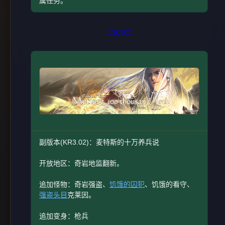
属任务。
:::top:::
副版本(KR3.02)：麦特斯的十万养兵说
开放地区：奇岩地监翻新。
追加怪物：奇岩强盗、
饥饿的囚犯
、饥饿的看守、
强盗头目
克莱因。
追加变身：枪兵