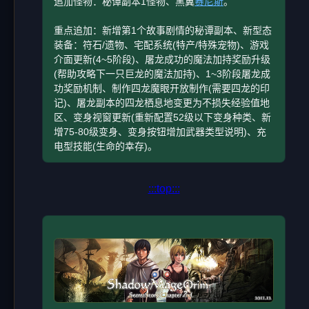
追加怪物：秘谭副本1怪物、黑翼
赛尼斯
。
重点追加：新增第1个故事剧情的秘谭副本、新型态
装备：符石/遗物、宅配系统(特产/特殊宠物)、游戏
介面更新(4~5阶段)、屠龙成功的魔法加持奖励升级
(帮助攻略下一只巨龙的魔法加持)、1~3阶段屠龙成
功奖励机制、制作四龙魔眼开放制作(需要四龙的印
记)、屠龙副本的四龙栖息地变更为不损失经验值地
区、变身视窗更新(重新配置52级以下变身种类、新
增75-80级变身、变身按钮增加武器类型说明)、充
电型技能(生命的幸存)。
:::top:::