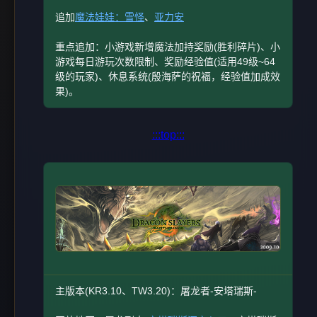
追加
魔法娃娃：雪怪
、
亚力安
重点追加：小游戏新增魔法加持奖励(胜利碎片)、小
游戏每日游玩次数限制、奖励经验值(适用49级~64
级的玩家)、休息系统(殷海萨的祝福，经验值加成效
果)。
:::top:::
主版本(KR3.10、TW3.20)：屠龙者-安塔瑞斯-