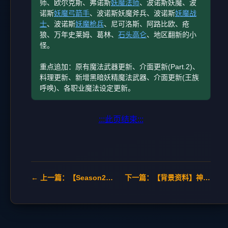
师、欧尔克斯、弗诺斯
妖魔法师
、波诺斯妖魔、波
诺斯
妖魔弓箭手
、波诺斯妖魔斧兵、波诺斯
妖魔战
士
、波诺斯
妖魔枪兵
、尼可洛斯、阿路比欧、疮
狼、万年史莱姆、葛林、
石头高仑
、地区翻新的小
怪。
重点追加：原有魔法武器更新、介面更新(Part.2)、
料理更新、新增黑暗妖精魔法武器、介面更新(王族
呼唤)、各职业魔法设定更新。
:::此页结束:::
← 上一篇：【Season2】Lineage：The Cross Rancor
下一篇：【背景资料】神只与属性关系 →