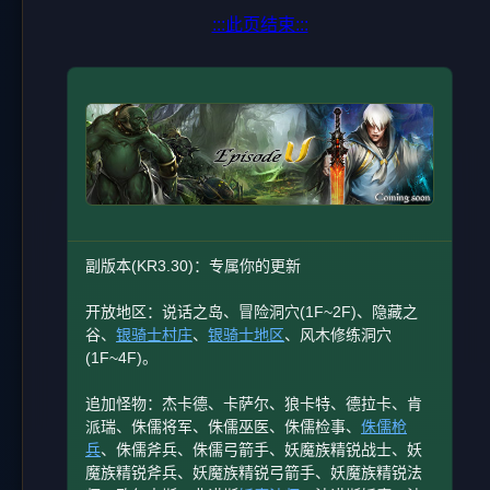
:::此页结束:::
副版本(KR3.30)：专属你的更新
开放地区：说话之岛、冒险洞穴(1F~2F)、隐藏之
谷、
银骑士村庄
、
银骑士地区
、风木修练洞穴
(1F~4F)。
追加怪物：杰卡德、卡萨尔、狼卡特、德拉卡、肯
派瑞、侏儒将军、侏儒巫医、侏儒检事、
侏儒枪
兵
、侏儒斧兵、侏儒弓箭手、妖魔族精锐战士、妖
魔族精锐斧兵、妖魔族精锐弓箭手、妖魔族精锐法