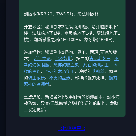
副版本(KR3.20、TW3.51)：影法师欧林
开放地区：秘谭副本2(定期船甲板、哈汀船舰地下1
楼、海贼船地下1楼、幽灵船地下1楼、魔法船地下1
楼)、翻新傲慢之塔(1F~100F)、象牙塔(4F~8F)。
追加怪物：秘谭副本2怪物、奥丁、西玛(无遮脸版
本)、
哈汀之影
、
乌格奴斯
、扭曲的
洁尼斯女王
、
不
幸的幻象眼魔
、
恐怖的吸血鬼
、
死亡的殭屍王
、
地
狱的黑豹
、
不死的木乃伊王
、冷酷的
艾莉丝
、闇黑
的
骑士范德
、
不灭的巫妖
、邪神的镰刀死神、
镰刀
死神的监视者
。
重点追加：新增第2个故事剧情的秘谭副本、副本海
战系统、异变/混乱傲慢之塔楼传送符的制作、龙骑
士设定更新。
:::此页结束:::