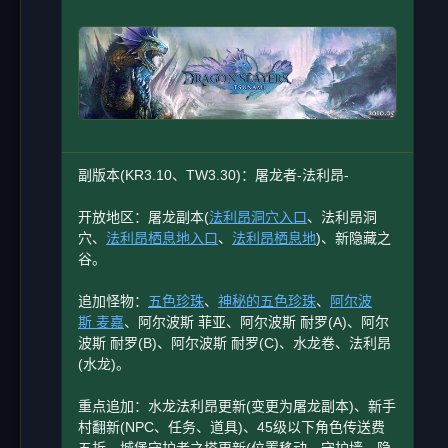
副版本(KR3.10、TW3.30)：屠龙者-法利昂-
开放地区：屠龙副本(
法利昂洞穴入口
、法利昂洞
穴、
法利昂栖息地入口
、
法利昂栖息地
)、新隐藏之
谷。
追加怪物：
五色珍珠
、
神秘的五色珍珠
、
阿尔波
斯 麦嘉
、阿尔波斯 菲亚、阿尔波斯 耐罗(A)、阿尔
波斯 耐罗(B)、阿尔波斯 耐罗(C)、水龙卷、法利昂
(水龙)。
重点追加：水龙法利昂更新(变更为屠龙副本)、新手
村翻新(NPC、任务、道具)、45级以下角色传送费