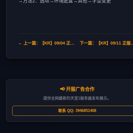
→方法2：选项→环境配置→其他→字型变更
← 上一篇：【KR】09/04 正服更新：耳环扩充/技能(2)/伦得双刀
下一篇：【KR】09/11 正服更
📢 开服广告合作
提供全网最新的天堂1服务器发布展示。
联系 QQ: 3946851408