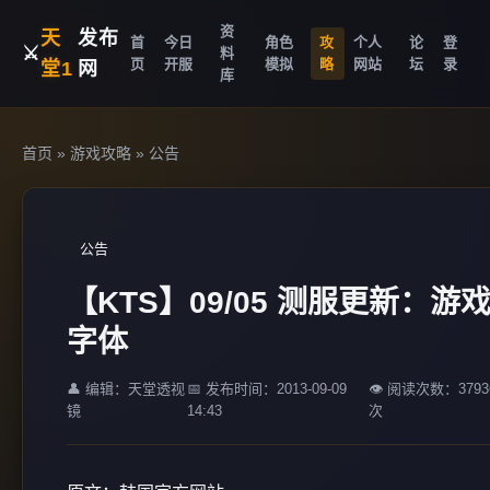
资
天
发布
首
今日
角色
攻
个人
论
登
⚔️
料
页
开服
模拟
略
网站
坛
录
堂1
网
库
首页
»
游戏攻略
»
公告
公告
【KTS】09/05 测服更新：游
字体
👤 编辑：天堂透视
📅 发布时间：2013-09-09
👁️ 阅读次数：3793
镜
14:43
次