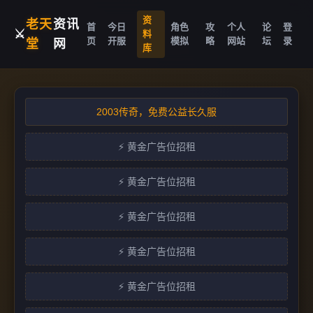
资
老天
资讯
首
今日
角色
攻
个人
论
登
⚔️
料
页
开服
模拟
略
网站
坛
录
堂
网
库
2003传奇，免费公益长久服
⚡ 黄金广告位招租
⚡ 黄金广告位招租
⚡ 黄金广告位招租
⚡ 黄金广告位招租
⚡ 黄金广告位招租