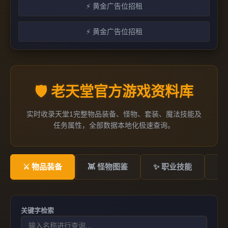
⚡ 黄金广告位招租
⚡ 黄金广告位招租
🛡️ 老天堂官方游戏资料库
实时收录天堂1完整物品装备、怪物、套装、魔法技能及
任务属性，全部数据本地化极速查询。
⚔️ 物品装备
👾 怪物图鉴
✨ 职业技能

关键字检索