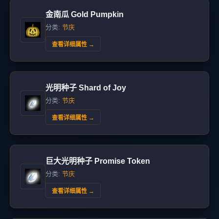
金南瓜 Gold Pumpkin
分类:
节庆
查看详细属性 →
光明种子 Shard of Joy
分类:
节庆
查看详细属性 →
巨大光明种子 Promise Token
分类:
节庆
查看详细属性 →