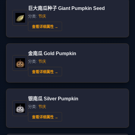
巨大南瓜种子 Giant Pumpkin Seed
分类:
节庆
查看详细属性 →
金南瓜 Gold Pumpkin
分类:
节庆
查看详细属性 →
银南瓜 Silver Pumpkin
分类:
节庆
查看详细属性 →