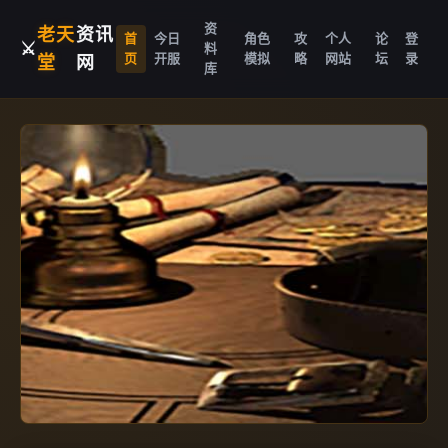
资
老天
资讯
首
今日
角色
攻
个人
论
登
⚔️
料
页
开服
模拟
略
网站
坛
录
堂
网
库