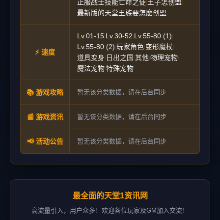
正服战士技能亡命之徒
王子怎创盟
|
|
最新版的天堂王族要怎麽创盟
Lv.01-15
Lv.30-52
Lv.55-80 (1)
|
|
|
Lv.55-80 (2)
玩家角色
变形魔杖
|
|
|
⚡ 速度
道具变身
日出之国
其他
物理宠物
|
|
|
|
魔法宠物
特殊宠物
|
📚 游戏攻略
暂无该分类数据，请在后台同步
📰 游戏资讯
暂无该分类数据，请在后台同步
📢 活动公告
暂无该分类数据，请在后台同步
最全面的天堂1资讯网
高流量引入，用户众多！欢迎各位玩家及GM加入交流！