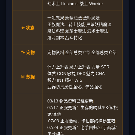
幻术士 Illusionist
战士 Warrior
|
一般效果
妖精魔法
法师魔法
|
|
|
王族魔法、骑士技能
黑暗妖精魔法
|
|
✨ 状态
魔法料理
龙骑士魔法
幻术士魔法
|
|
|
屠龙副本
战斗特化
|
🐾 宠物
宠物资料
全部总类介绍
全部总类介绍
|
|
体力上升表
魔力上升表
力量 STR
|
|
|
体质 CON
敏捷 DEX
魅力 CHA
|
|
|
📊 数据
智力 INT
精神 WIS
|
|
武器防具属性强化、饰品强化
03/13 物品资料已经更新
|
07/17 正服更新：生存的呐喊/PK值/旅
馆/其他
07/03 正服活动：卡伯都的神秘宝箱
|
|
07/24 正服更新：老手回归/亚丁商城/
屠龙相关