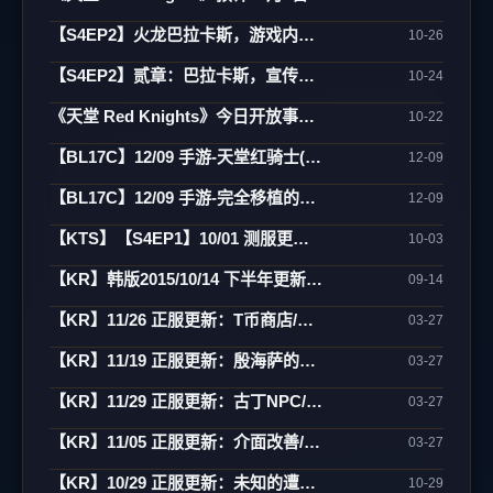
【S4EP2】火龙巴拉卡斯，游戏内实际影片
10-26
【S4EP2】贰章：巴拉卡斯，宣传CG动画
10-24
《天堂 Red Knights》今日开放事前登录 27日将於韩国举办大规模发表会
10-22
【BL17C】12/09 手游-天堂红骑士(Project RK)
12-09
【BL17C】12/09 手游-完全移植的天堂行动版(Project L)
12-09
【KTS】【S4EP1】10/01 测服更新：亚丁大陆/怪物图监/连击/活动闹钟/遗忘之岛
10-03
【KR】韩版2015/10/14 下半年更新内容预告
09-14
【KR】11/26 正服更新：T币商店/万能药制作/傲塔调整/活动
03-27
【KR】11/19 正服更新：殷海萨的祝福/地狱废止/制作介面相关
03-27
【KR】11/29 正服更新：古丁NPC/死亡骑士/活动
03-27
【KR】11/05 正服更新：介面改善/欧瑞地区/活动
03-27
【KR】10/29 正服更新：未知的遭遇(3)-傲慢之塔/新武防/活动
10-29