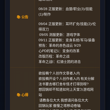
|
08/28 正服更新：血盟/职业(3)/技能
(1)/制作
📚 公告
|
09/04 正服更新：耳环扩充/技能(2)/伦
得双刀
09/05 测服更新：游戏字体
|
|
09/11 正服更新：变身系统/军马/装备
|
预告：革命的赤色战云 9/29
|
心PD的笔记1：变身的改革
|
改版历程：革命之战
|
革命之战I：红骑士团的进击
欲投稿个人创作文章者入内
|
欲投稿开设个人创作者入内
有关分解
|
|
法书要去哪打舍牟怪才打得到呀?
|
想回锅却不知道如何上天堂ㄉ游戏网
📚 心得
站
请教各位大大
我想请问各位大大
|
|
|
回锅玩家
傲慢之塔移动卷轴
|
|