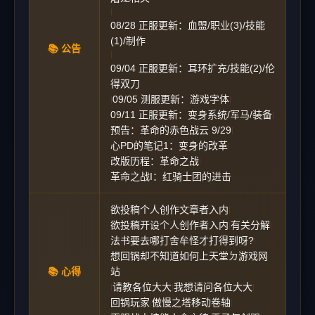
|
08/28 正服更新：血盟/职业(3)/技能
(1)/制作
📚 公告
|
09/04 正服更新：耳环扩充/技能(2)/伦
得双刀
09/05 测服更新：游戏字体
|
|
09/11 正服更新：变身系统/军马/装备
|
预告：革命的赤色战云 9/29
|
心PD的笔记1：变身的改革
|
改版历程：革命之战
|
革命之战I：红骑士团的进击
欲投稿个人创作文章者入内
|
欲投稿开设个人创作者入内
有关分解
|
|
法书要去哪打舍牟怪才打得到呀?
|
想回锅却不知道如何上天堂ㄉ游戏网
📚 心得
站
请教各位大大
我想请问各位大大
|
|
|
回锅玩家
傲慢之塔移动卷轴
|
|