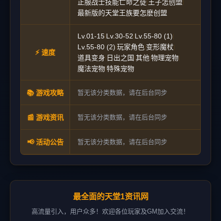
正服战士技能亡命之徒
王子怎创盟
|
|
最新版的天堂王族要怎麽创盟
Lv.01-15
Lv.30-52
Lv.55-80 (1)
|
|
|
Lv.55-80 (2)
玩家角色
变形魔杖
|
|
|
⚡ 速度
道具变身
日出之国
其他
物理宠物
|
|
|
|
魔法宠物
特殊宠物
|
📚 游戏攻略
暂无该分类数据，请在后台同步
📰 游戏资讯
暂无该分类数据，请在后台同步
📢 活动公告
暂无该分类数据，请在后台同步
最全面的天堂1资讯网
高流量引入，用户众多！欢迎各位玩家及GM加入交流！