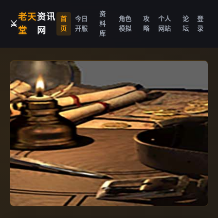
资
老天
资讯
首
今日
角色
攻
个人
论
登
⚔️
料
页
开服
模拟
略
网站
坛
录
堂
网
库