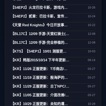
【S4EP2】火龙巴拉卡斯，游戏内实际影片
10-26
【S4EP2】贰章：巴拉卡斯，宣传CG动画
10-24
《天堂 Red Knights》今日开放事前登录 27日将於韩国举办大规模发表会
10-22
【BL17C】12/09 手游-天堂红骑士(Project RK)
12-09
【BL17C】12/09 手游-完全移植的天堂行动版(Project L)
12-09
【KTS】【S4EP1】10/01 测服更新：亚丁大陆/怪物图监/连击/活动闹钟/遗忘之岛
10-03
【KR】韩版2015/10/14 下半年更新内容预告
09-14
【KR】11/26 正服更新：T币商店/万能药制作/傲塔调整/活动
03-27
【KR】11/19 正服更新：殷海萨的祝福/地狱废止/制作介面相关
03-27
【KR】11/29 正服更新：古丁NPC/死亡骑士/活动
03-27
【KR】11/05 正服更新：介面改善/欧瑞地区/活动
03-27
【KR】10/29 正服更新：未知的遭遇(3)-傲慢之塔/新武防/活动
10-29