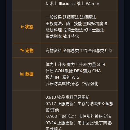
幻术士 Illusionist
战士 Warrior
|
一般效果
妖精魔法
法师魔法
|
|
|
王族魔法、骑士技能
黑暗妖精魔法
|
|
✨ 状态
魔法料理
龙骑士魔法
幻术士魔法
|
|
|
屠龙副本
战斗特化
|
🐾 宠物
宠物资料
全部总类介绍
全部总类介绍
|
|
体力上升表
魔力上升表
力量 STR
|
|
|
体质 CON
敏捷 DEX
魅力 CHA
|
|
|
📊 数据
智力 INT
精神 WIS
|
|
武器防具属性强化、饰品强化
03/13 物品资料已经更新
|
07/17 正服更新：生存的呐喊/PK值/旅
馆/其他
07/03 正服活动：卡伯都的神秘宝箱
|
|
07/24 正服更新：老手回归/亚丁商城/
屠龙相关