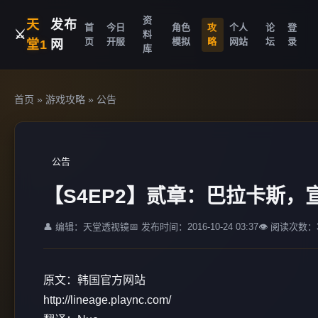
资
天
发布
首
今日
角色
攻
个人
论
登
⚔️
料
页
开服
模拟
略
网站
坛
录
堂1
网
库
首页
»
游戏攻略
»
公告
公告
【S4EP2】贰章：巴拉卡斯，
👤 编辑：天堂透视镜
📅 发布时间：2016-10-24 03:37
👁️ 阅读次数：3
原文：韩国官方网站
http://lineage.plaync.com/