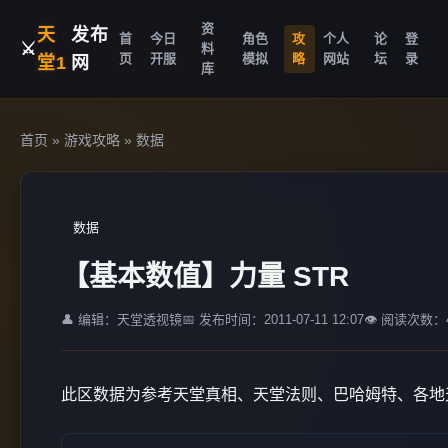
资
天
发布
首
今日
角色
攻
个人
论
登
⚔️
料
页
开服
模拟
略
网站
坛
录
堂1
网
库
首页
»
游戏攻略
»
数据
数据
【基本数值】力量 STR
👤 编辑：天堂透视镜
📅 发布时间：2011-07-11 12:07
👁️ 阅读次数：4
此区数据为参考天堂真相、天堂法则、巴哈姆特、各地