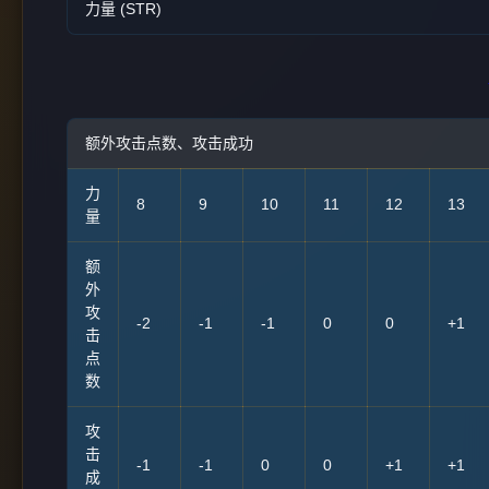
力量 (STR)
额外攻击点数、攻击成功
力
8
9
10
11
12
13
量
额
外
攻
-2
-1
-1
0
0
+1
击
点
数
攻
击
-1
-1
0
0
+1
+1
成