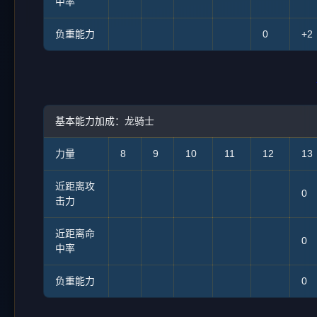
中率
负重能力
0
+2
基本能力加成：龙骑士
力量
8
9
10
11
12
13
近距离攻
0
击力
近距离命
0
中率
负重能力
0