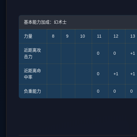
基本能力加成：幻术士
力量
8
9
10
11
12
13
近距离攻
0
0
+1
击力
近距离命
0
+1
+1
中率
负重能力
0
0
0