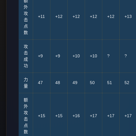
额
外
攻
+11
+12
+12
+12
+12
+13
击
点
数
攻
击
+9
+9
+10
+10
?
?
成
功
力
47
48
49
50
51
52
量
额
外
攻
+15
+15
+16
+17
+17
+17
击
点
数