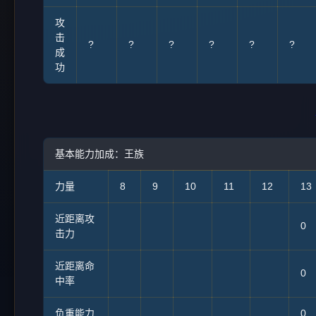
攻
击
?
?
?
?
?
?
成
功
基本能力加成：王族
力量
8
9
10
11
12
13
近距离攻
0
击力
近距离命
0
中率
负重能力
0