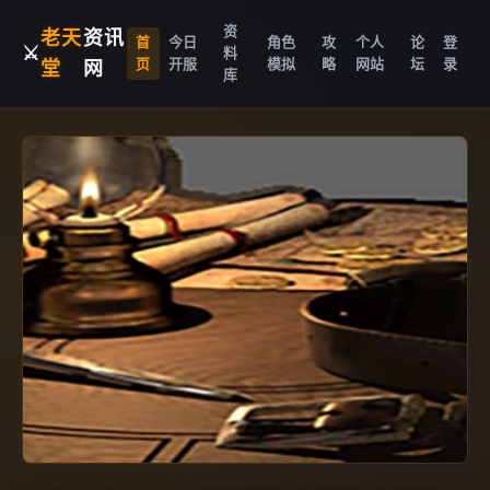
资
老天
资讯
首
今日
角色
攻
个人
论
登
⚔️
料
页
开服
模拟
略
网站
坛
录
堂
网
库