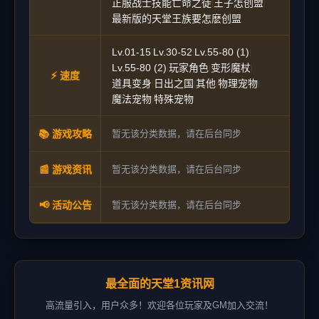
正服战士技能亡命之徒
王子怎创盟
|
|
最新版的天堂王族要怎麽创盟
Lv.01-15
Lv.30-52
Lv.55-80 (1)
|
|
|
Lv.55-80 (2)
玩家角色
变形魔杖
|
|
|
⚡ 速度
道具变身
日出之国
其他
物理宠物
|
|
|
|
魔法宠物
特殊宠物
|
📚 游戏攻略
暂无该分类数据，请在后台同步
📰 游戏资讯
暂无该分类数据，请在后台同步
📢 活动公告
暂无该分类数据，请在后台同步
最全面的天堂1资讯网
高流量引入，用户众多！欢迎各位玩家及GM加入交流！