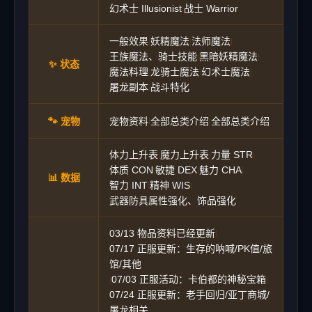
幻术士 Illusionist
战士 Warrior
|
一般效果
妖精魔法
法师魔法
|
|
|
王族魔法、骑士技能
黑暗妖精魔法
|
|
✨ 状态
魔法料理
龙骑士魔法
幻术士魔法
|
|
|
屠龙副本
战斗特化
|
🐾 宠物
宠物资料
全部总类介绍
全部总类介绍
|
|
体力上升表
魔力上升表
力量 STR
|
|
|
体质 CON
敏捷 DEX
魅力 CHA
|
|
|
📊 数据
智力 INT
精神 WIS
|
|
武器防具属性强化、饰品强化
03/13 物品资料已经更新
|
07/17 正服更新：生存的呐喊/PK值/旅
馆/其他
07/03 正服活动：卡伯都的神秘宝箱
|
|
07/24 正服更新：老手回归/亚丁商城/
屠龙相关