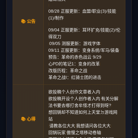
|
08/28 正服更新：血盟/职业(3)/技能
(1)/制作
📚 公告
|
09/04 正服更新：耳环扩充/技能(2)/伦
得双刀
09/05 测服更新：游戏字体
|
|
09/11 正服更新：变身系统/军马/装备
|
预告：革命的赤色战云 9/29
|
心PD的笔记1：变身的改革
|
改版历程：革命之战
|
革命之战I：红骑士团的进击
欲投稿个人创作文章者入内
|
欲投稿开设个人创作者入内
有关分解
|
|
法书要去哪打舍牟怪才打得到呀?
|
想回锅却不知道如何上天堂ㄉ游戏网
📚 心得
站
请教各位大大
我想请问各位大大
|
|
|
回锅玩家
傲慢之塔移动卷轴
|
|