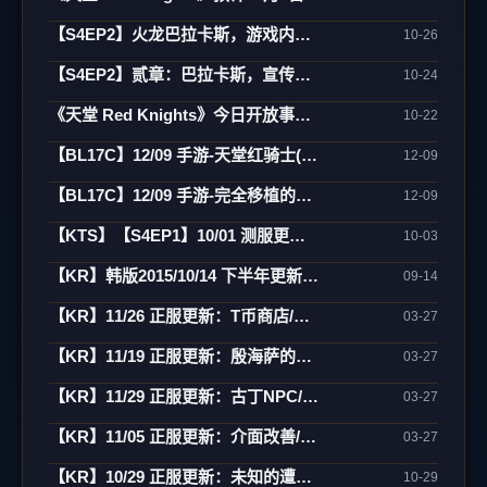
【S4EP2】火龙巴拉卡斯，游戏内实际影片
10-26
【S4EP2】贰章：巴拉卡斯，宣传CG动画
10-24
《天堂 Red Knights》今日开放事前登录 27日将於韩国举办大规模发表会
10-22
【BL17C】12/09 手游-天堂红骑士(Project RK)
12-09
【BL17C】12/09 手游-完全移植的天堂行动版(Project L)
12-09
【KTS】【S4EP1】10/01 测服更新：亚丁大陆/怪物图监/连击/活动闹钟/遗忘之岛
10-03
【KR】韩版2015/10/14 下半年更新内容预告
09-14
【KR】11/26 正服更新：T币商店/万能药制作/傲塔调整/活动
03-27
【KR】11/19 正服更新：殷海萨的祝福/地狱废止/制作介面相关
03-27
【KR】11/29 正服更新：古丁NPC/死亡骑士/活动
03-27
【KR】11/05 正服更新：介面改善/欧瑞地区/活动
03-27
【KR】10/29 正服更新：未知的遭遇(3)-傲慢之塔/新武防/活动
10-29