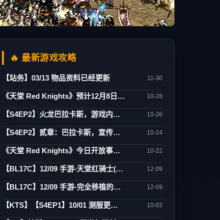
🔥 最新游戏攻略
【站务】03/13 物品资料已经更新
11-30
《天堂 Red Knights》预计12月8日正式上市！
10-28
【S4EP2】火龙巴拉卡斯，游戏内实际影片
10-26
【S4EP2】贰章：巴拉卡斯，宣传CG动画
10-24
《天堂 Red Knights》今日开放事前登录 27日将於韩国举办大规模发表会
10-22
【BL17C】12/09 手游-天堂红骑士(Project RK)
12-09
【BL17C】12/09 手游-完全移植的天堂行动版(Project L)
12-09
【KTS】【S4EP1】10/01 测服更新：亚丁大陆/怪物图监/连击/活动闹钟/遗忘之岛
10-03