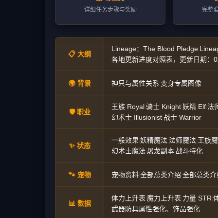
详细任务步骤与奖励
完整
Lineage：The Blood Pledge
Linea
|
📋 大纲
各地更新进度对照表，更新日期：02
🌍 背景
神只与属性关系
变身专属图像
|
王族 Royal
骑士 Knight
妖精 Elf
法师
|
|
|
🛡️ 职业
幻术士 Illusionist
战士 Warrior
|
一般效果
妖精魔法
法师魔法
王族魔
|
|
|
✨ 状态
幻术士魔法
屠龙副本
战斗特化
|
|
🐾 宠物
宠物资料
全部总类介绍
全部总类介
|
|
体力上升表
魔力上升表
力量 STR
|
|
|
📊 数据
武器防具属性强化、饰品强化