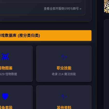
查看全部开服倒计时与群号 »
游戏数据库 (按分类归类)
👾
✨
怪物图鉴
职业技能
929 怪物数据
收录 214 魔法技能
🛡️
✨
装备套装
其他资料