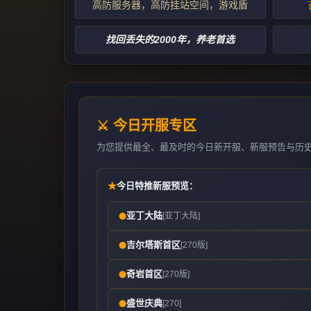
高防服务器，高防挂站空间，游戏盾
找回丢失的2000年，养老首选
⚔️ 今日开服专区
为您提供最全、最及时的今日新开服、新服预告与历
★
今日特推新服预览：
亚丁大陆
[亚丁大陆]
⬤
吉尔塔斯首区
[270版]
⬤
奇岩首区
[270版]
⬤
盛世庆典
[270]
⬤