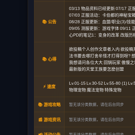
03/13 物品资料已经更新
07/17
|
07/03 正服活动：卡伯都的神秘宝
📚 公告
08/28 正服更新：血盟/职业(3)/技能
09/05 测服更新：游戏字体
09/1
|
心PD的笔记1：变身的改革
改版历
|
欲投稿个人创作文章者入内
欲投稿
|
法书要去哪打舍牟怪才打得到呀?
|
📚 心得
我想请问各位大大
回锅玩家
傲慢之
|
|
最新版的天堂王族要怎麽创盟
Lv.01-15
Lv.30-52
Lv.55-80 (1)
Lv.
|
|
|
⚡ 速度
物理宠物
魔法宠物
特殊宠物
|
|
📚 游戏攻略
暂无该分类数据，请在后台同步
📰 游戏资讯
暂无该分类数据，请在后台同步
📢 活动公告
暂无该分类数据，请在后台同步