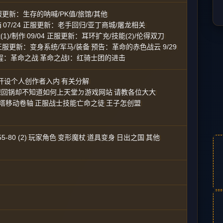
 正服更新：生存的呐喊/PK值/旅馆/其他
|
箱
07/24 正服更新：老手回归/亚丁商城/屠龙相关
|
|
(1)/制作
09/04 正服更新：耳环扩充/技能(2)/伦得双刀
|
|
1 正服更新：变身系统/军马/装备
预告：革命的赤色战云 9/29
|
|
程：革命之战
革命之战I：红骑士团的进击
|
开设个人创作者入内
有关分解
|
|
想回锅却不知道如何上天堂ㄉ游戏网站
请教各位大大
|
|
塔移动卷轴
正服战士技能亡命之徒
王子怎创盟
|
|
|
55-80 (2)
玩家角色
变形魔杖
道具变身
日出之国
其他
|
|
|
|
|
|