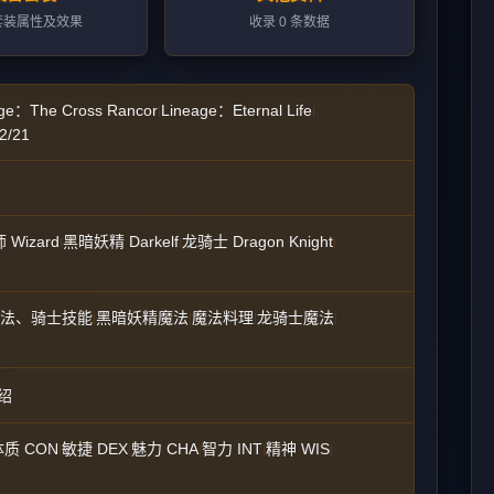
套装属性及效果
收录 0 条数据
ge：The Cross Rancor
Lineage：Eternal Life
|
|
/21
 Wizard
黑暗妖精 Darkelf
龙骑士 Dragon Knight
|
|
|
法、骑士技能
黑暗妖精魔法
魔法料理
龙骑士魔法
|
|
|
|
绍
体质 CON
敏捷 DEX
魅力 CHA
智力 INT
精神 WIS
|
|
|
|
|