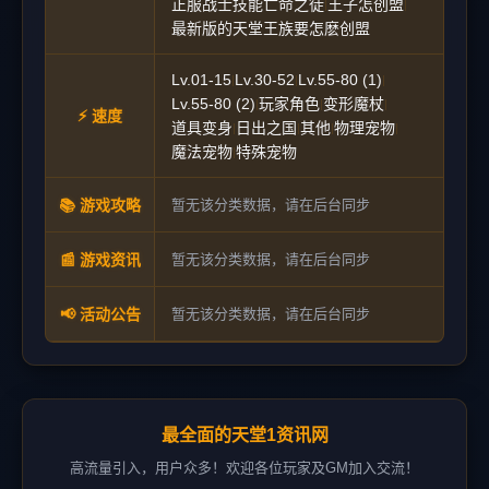
正服战士技能亡命之徒
王子怎创盟
|
|
最新版的天堂王族要怎麽创盟
Lv.01-15
Lv.30-52
Lv.55-80 (1)
|
|
|
Lv.55-80 (2)
玩家角色
变形魔杖
|
|
|
⚡ 速度
道具变身
日出之国
其他
物理宠物
|
|
|
|
魔法宠物
特殊宠物
|
📚 游戏攻略
暂无该分类数据，请在后台同步
📰 游戏资讯
暂无该分类数据，请在后台同步
📢 活动公告
暂无该分类数据，请在后台同步
最全面的天堂1资讯网
高流量引入，用户众多！欢迎各位玩家及GM加入交流！