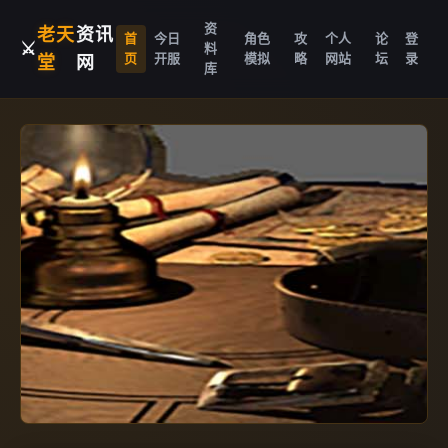
资
老天
资讯
首
今日
角色
攻
个人
论
登
⚔️
料
页
开服
模拟
略
网站
坛
录
堂
网
库