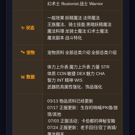
幻术士 Illusionist
战士 Warrior
|
一般效果
妖精魔法
法师魔法
|
|
|
王族魔法、骑士技能
黑暗妖精魔法
|
|
✨ 状态
魔法料理
龙骑士魔法
幻术士魔法
|
|
|
屠龙副本
战斗特化
|
🐾 宠物
宠物资料
全部总类介绍
全部总类介绍
|
|
体力上升表
魔力上升表
力量 STR
|
|
|
体质 CON
敏捷 DEX
魅力 CHA
|
|
|
📊 数据
智力 INT
精神 WIS
|
|
武器防具属性强化、饰品强化
03/13 物品资料已经更新
|
07/17 正服更新：生存的呐喊/PK值/旅
馆/其他
07/03 正服活动：卡伯都的神秘宝箱
|
|
07/24 正服更新：老手回归/亚丁商城/
屠龙相关