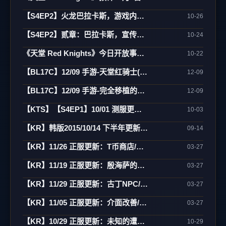
【S4EP2】火龙巴拉卡斯，游戏内实际影片
10-26
【S4EP2】贰章：巴拉卡斯，宣传CG动画
10-24
《天堂 Red Knights》今日开放事前登录 27日将於韩国举办大规模发表会
10-22
【BL17C】12/09 手游-天堂红骑士(Project RK)
12-09
【BL17C】12/09 手游-完全移植的天堂行动版(Project L)
12-09
【KTS】【S4EP1】10/01 测服更新：亚丁大陆/怪物图监/连击/活动闹钟/遗忘之岛
10-03
【KR】韩版2015/10/14 下半年更新内容预告
09-14
【KR】11/26 正服更新：T币商店/万能药制作/傲塔调整/活动
03-27
【KR】11/19 正服更新：殷海萨的祝福/地狱废止/制作介面相关
03-27
【KR】11/29 正服更新：古丁NPC/死亡骑士/活动
03-27
【KR】11/05 正服更新：介面改善/欧瑞地区/活动
03-27
【KR】10/29 正服更新：未知的遭遇(3)-傲慢之塔/新武防/活动
10-29